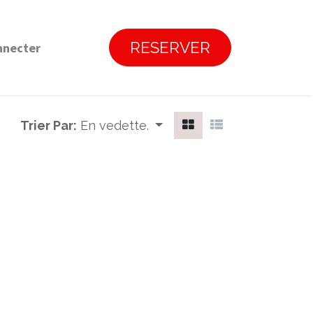
RESERVER
nnecter
Trier Par:
En vedette.