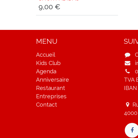
9,00
€
MENU
SUI
Accueil
C
Kids Club
i
Agenda
0
Anniversaire
TVA 
Restaurant
IBAN
Entreprises
Contact
Ru
4000