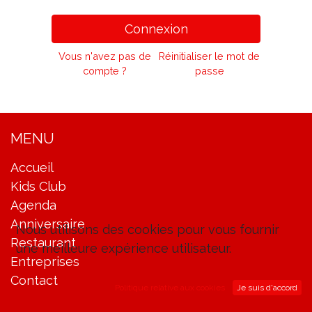
Connexion
Vous n'avez pas de
Réinitialiser le mot de
compte ?
passe
MENU
Accueil
Kids Club
Agenda
Anniversaire
Nous utilisons des cookies pour vous fournir
Restaurant
une meilleure expérience utilisateur.
Entreprises
Contact
Politique relative aux cookies
Je suis d'accord