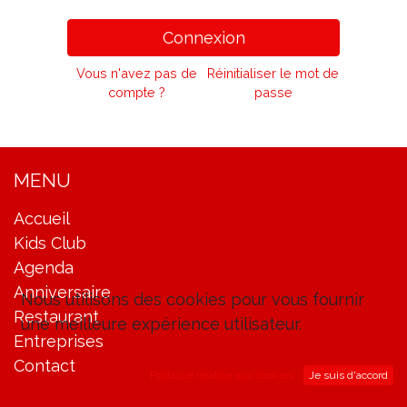
Connexion
Vous n'avez pas de
Réinitialiser le mot de
compte ?
passe
MENU
Accueil
Kids Club
Agenda
Anniversaire
Nous utilisons des cookies pour vous fournir
Restaurant
une meilleure expérience utilisateur.
Entreprises
Contact
Politique relative aux cookies
Je suis d'accord