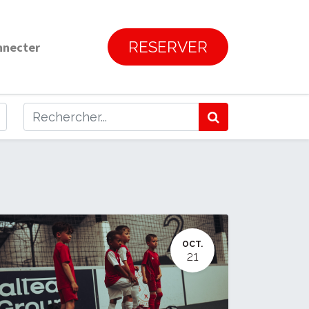
RESERVER
nnecter
OCT.
21