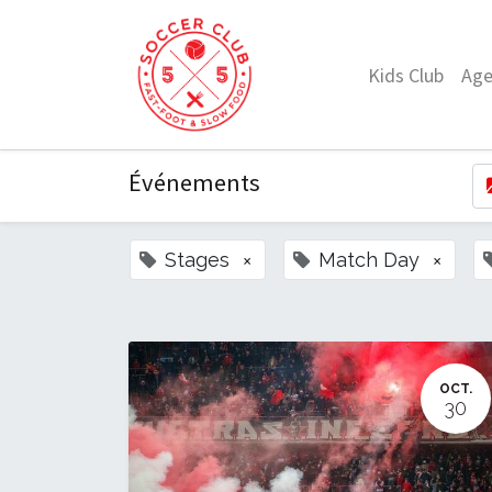
Kids Club
Ag
Événements
Stages
×
Match Day
×
OCT.
30