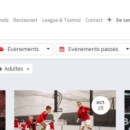
enda
Restaurant
League & Tournoi
Contact
Se co
Évènements
Evènements passés
Adultes
×
OCT.
28