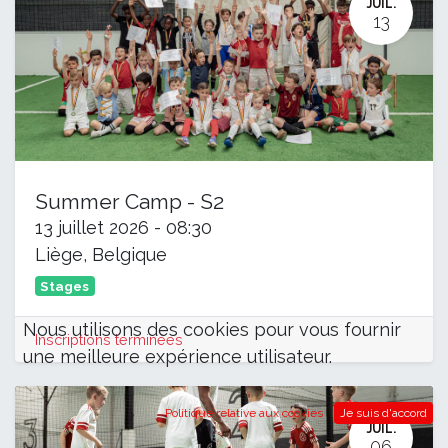
JUIL.
13
Summer Camp - S2
13 juillet 2026
-
08:30
Liège
,
Belgique
Stages
Nous utilisons des cookies pour vous fournir
Inscriptions terminées
une meilleure expérience utilisateur.
Politique relative aux cookies
Je suis d'accord
JUIL.
06