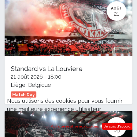
AOÛT
21
Standard vs La Louviere
21 août 2026
-
18:00
Liège
,
Belgique
Match Day
Nous utilisons des cookies pour vous fournir
une meilleure expérience utilisateur.
SEPT.
Politique relative aux cookies
Je suis d'accord
05