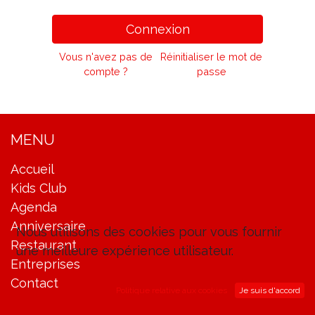
Connexion
Vous n'avez pas de
Réinitialiser le mot de
compte ?
passe
MENU
Accueil
Kids Club
Agenda
Anniversaire
Nous utilisons des cookies pour vous fournir
Restaurant
une meilleure expérience utilisateur.
Entreprises
Contact
Politique relative aux cookies
Je suis d'accord