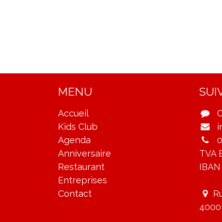
MENU
SUI
Accueil
C
Kids Club
i
Agenda
0
Anniversaire
TVA 
Restaurant
IBAN
Entreprises
Contact
Ru
4000