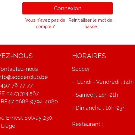
Connexion
Vous n'avez pas de
Réinitialiser le mot de
compte ?
passe
VEZ-NOUS
HORAIRES
ontactez-nous
Soccer :
nfo@soccerclub.be
- Lundi - Vendredi : 14h
497 76 77 77
BE 0473.314.567
- Samedi : 14h-21h
 BE47 0688 9794 4080
- Dimanche : 10h-23h
e Ernest Solvay 230,
Restaurant :
 Liège