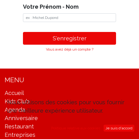
Votre Prénom - Nom
S'enregistrer
Vous avez déjà un compte ?
MENU
Accueil
Kids Club
Nous utilisons des cookies pour vous fournir
Agenda
une meilleure expérience utilisateur.
Anniversaire
Restaurant
Politique relative aux cookies
Je suis d'accord
Entreprises