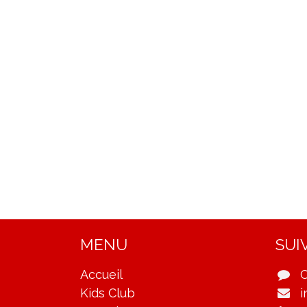
MENU
SUI
Accueil
C
Kids Club
i