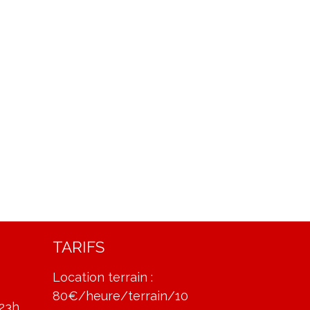
TARIFS
Location terrain :
80€/heure/terrain/10
-23h