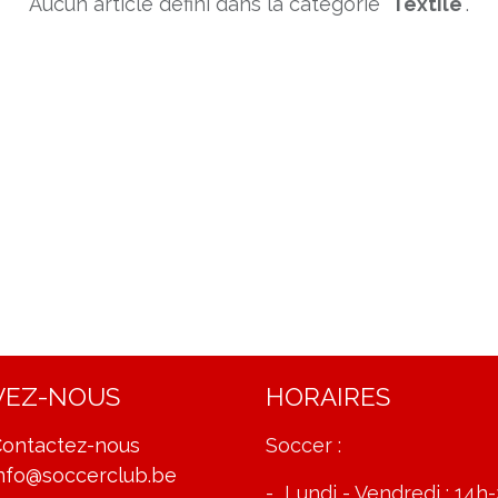
Aucun article défini dans la catégorie "
Textile
".
VEZ-NOUS
HORAIRES
ontactez-nous
Soccer :
nfo@soccerclub.be
- Lundi - Vendredi : 14h