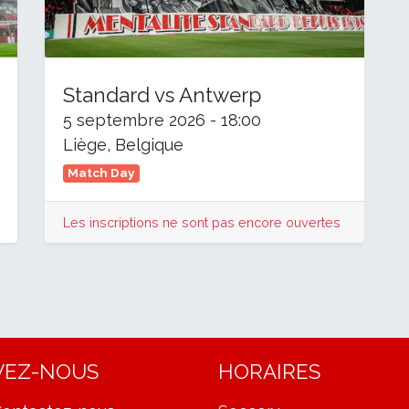
Standard vs Antwerp
5 septembre 2026
-
18:00
Liège
,
Belgique
Match Day
Les inscriptions ne sont pas encore ouvertes
VEZ-NOUS
HORAIRES