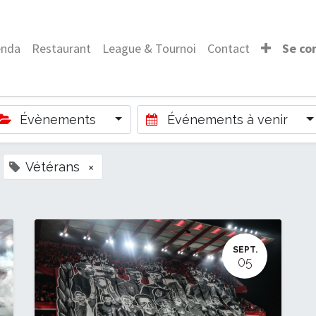
enda
Restaurant
League & Tournoi
Contact
Se co
Évènements
Événements à venir
Vétérans
×
SEPT.
05