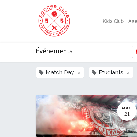
Kids Club
Ag
Événements
Match Day
×
Etudiants
×
AOÛT
21